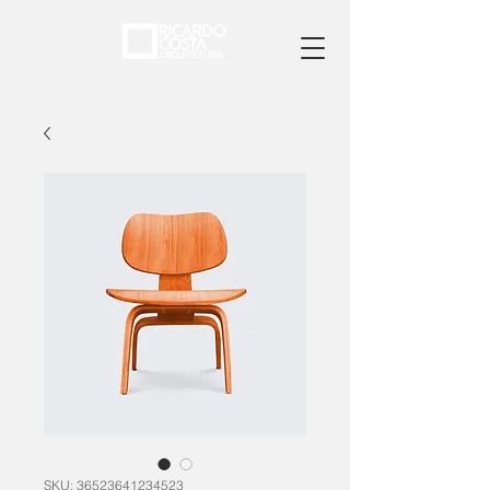
SKU: 36523641234523